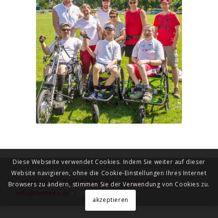
Diese Webseite verwendet Cookies. Indem Sie weiter auf dieser
INFORM GmbH, Karlsruher Straße 46, 76287 Rheinstetten
Website navigieren, ohne die Cookie-Einstellungen Ihres Internet
•
Impressum
•
Kontaktformular
•
Datenschutz
•
Browsers zu ändern, stimmen Sie der Verwendung von Cookies zu.
info@sentiree.de
•
Tel. 0721 / 1518612
akzeptieren