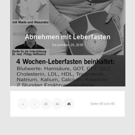
Abnehmen mit Leberfasten
Dezember 29, 2018
Seite 45 von 45
«
‹
43
44
45