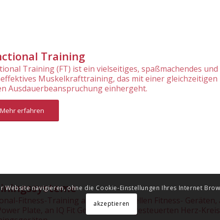
ctional Training
tional Training (FT) ist ein vielseitiges, spaßmachendes und
effektives Muskelkrafttraining, das mit einer gleichzeitigen
n Ausdauerbeanspruchung einhergeht.
Mehr erfahren
ainingssysteme
r Website navigieren, ohne die Cookie-Einstellungen Ihres Internet Br
onal-Fitness-Training an konventionellen Fitness- Geräten,
akzeptieren
Power Plate, an IQ Fit Geräte, an Pulsgesteuerten Herz-Kreis