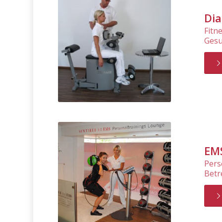
Dia
Fitn
Gesu
EMS
Pers
Betr