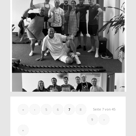
Seite 7 von 45
«
‹
5
6
7
8
9
›
»