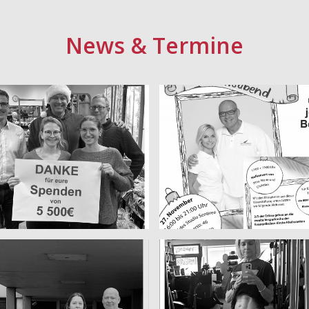
News
&
Termine
2024 November
2024 November
16.Mario`s
HERZLICHE
gemütlicher
EINLADUNG
ventsabend Danke
16.Mario`s
r eure Spenden von
gemütlicher
5.500€
Adventsabend
November 29, 2024
November 24, 2024
2024 November
2024 August
Familie Hirschler
Alexandra