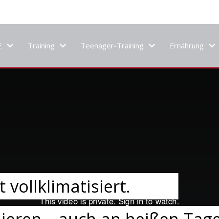
E
Training
Teenager-Training
Ernährung
 vollklimatisiert.