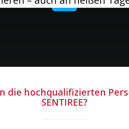
ieren – auch an heißen Tag
 die hoch­qualifizierten Per
SENTIREE?