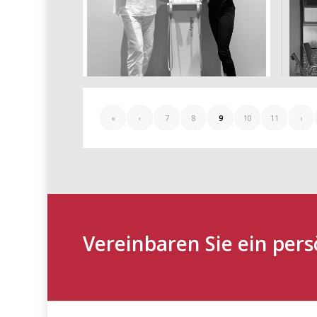
Betriebliches
Gesundheitsmanagement
November 14, 2024
«
‹
7
8
9
10
11
›
Vereinbaren Sie ein per