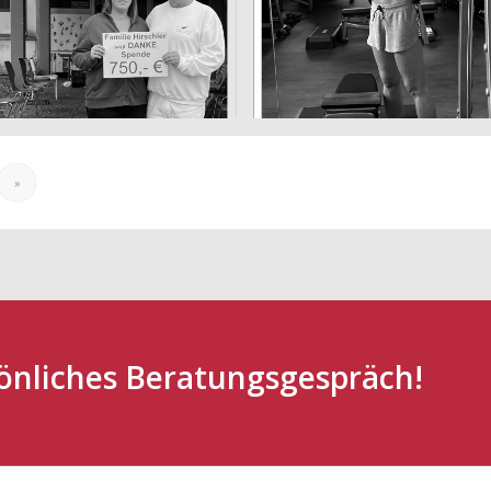
unterstützt das
erfolgreiches
Gabenlädchen
Krafttraining
November 14, 2024
August 17, 2024
»
sönliches Beratungsgespräch!