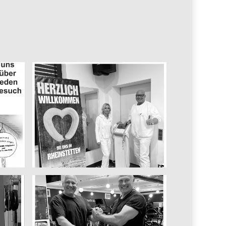
2024 November
EDEKA Südwest
Fleisch-
Gesundheitstag am
21.11.2024.
November 24, 2024
2024 August Norbert
mein erster