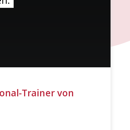
en.
sonal-Trainer von