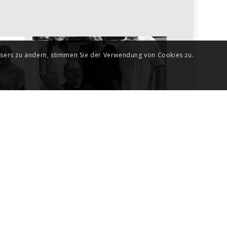
owsers zu ändern, stimmen Sie der Verwendung von Cookies zu.
2019 Dezember das
SENTIREE Team und
REE
die Aktion „SENTIREE
hilft“ sagen DANKE
Dezember 21, 2019
Weihnachtsöffnungszeiten
Dezember 18, 2019