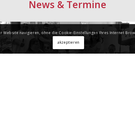
News
&
Termine
r Website navigieren, ohne die Cookie-Einstellungen Ihres Internet Br
akzeptieren
20 Januar 10 JAHRE Benis Training im SENTI
Januar 11, 2020
rag „Fit ins neue