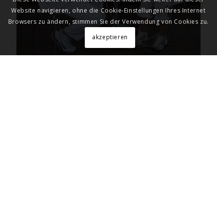
Website navigieren, ohne die Cookie-Einstellungen Ihres Internet
Browsers zu ändern, stimmen Sie der Verwendung von Cookies zu.
akzeptieren
HERZFUNKTIONS­ANALYSE
Für alle, die es ganz genau wissen wollen: Cardioscan ist
ein Herzcheck mit Stressmessung.
Als Grundsignal dient ein Dreikanal-EKG.
Der Ablauf: Die Elektroden werden an den Handgelenken
und über den Knöcheln angelegt.
Während der Messung sitzt der Proband bequem, ruhig
und entspannt.